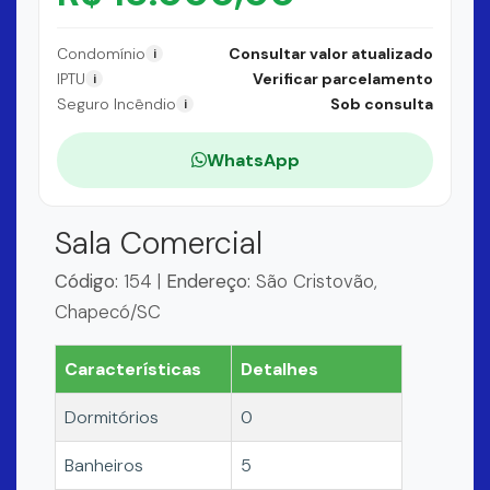
Condomínio
Consultar valor atualizado
i
IPTU
Verificar parcelamento
i
Seguro Incêndio
Sob consulta
i
WhatsApp
Sala Comercial
Código:
154 |
Endereço:
São Cristovão,
Chapecó/SC
Características
Detalhes
Dormitórios
0
Banheiros
5