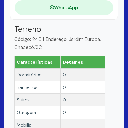
WhatsApp
Terreno
Código:
240 |
Endereço:
Jardim Europa,
Chapecó/SC
Características
Detalhes
Dormitórios
0
Banheiros
0
Suítes
0
Garagem
0
Mobília